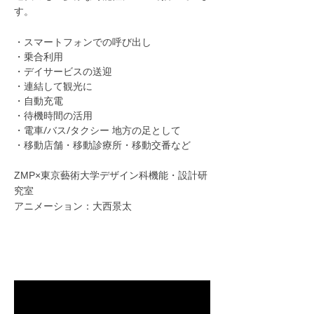
す。
・スマートフォンでの呼び出し
・乗合利用
・デイサービスの送迎
・連結して観光に
・自動充電
・待機時間の活用
​・電車/バス/タクシー 地方の足として
・移動店舗・移動診療所・移動交番など
ZMP×東京藝術大学デザイン科機能・設計研
究室
アニメーション：大西景太