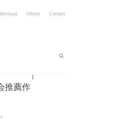
diovisual
Others
Contact
会推薦作
。 