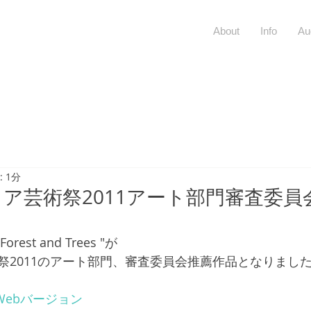
About
Info
Au
 1分
ア芸術祭2011アート部門審査委員
st and Trees "が 
祭2011のアート部門、審査委員会推薦作品となりました
es　Webバージョン